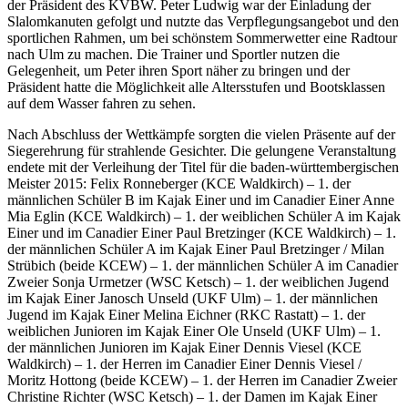
der Präsident des KVBW. Peter Ludwig war der Einladung der
Slalomkanuten gefolgt und nutzte das Verpflegungsangebot und den
sportlichen Rahmen, um bei schönstem Sommerwetter eine Radtour
nach Ulm zu machen. Die Trainer und Sportler nutzen die
Gelegenheit, um Peter ihren Sport näher zu bringen und der
Präsident hatte die Möglichkeit alle Altersstufen und Bootsklassen
auf dem Wasser fahren zu sehen.
Nach Abschluss der Wettkämpfe sorgten die vielen Präsente auf der
Siegerehrung für strahlende Gesichter. Die gelungene Veranstaltung
endete mit der Verleihung der Titel für die baden-württembergischen
Meister 2015: Felix Ronneberger (KCE Waldkirch) – 1. der
männlichen Schüler B im Kajak Einer und im Canadier Einer Anne
Mia Eglin (KCE Waldkirch) – 1. der weiblichen Schüler A im Kajak
Einer und im Canadier Einer Paul Bretzinger (KCE Waldkirch) – 1.
der männlichen Schüler A im Kajak Einer Paul Bretzinger / Milan
Strübich (beide KCEW) – 1. der männlichen Schüler A im Canadier
Zweier Sonja Urmetzer (WSC Ketsch) – 1. der weiblichen Jugend
im Kajak Einer Janosch Unseld (UKF Ulm) – 1. der männlichen
Jugend im Kajak Einer Melina Eichner (RKC Rastatt) – 1. der
weiblichen Junioren im Kajak Einer Ole Unseld (UKF Ulm) – 1.
der männlichen Junioren im Kajak Einer Dennis Viesel (KCE
Waldkirch) – 1. der Herren im Canadier Einer Dennis Viesel /
Moritz Hottong (beide KCEW) – 1. der Herren im Canadier Zweier
Christine Richter (WSC Ketsch) – 1. der Damen im Kajak Einer