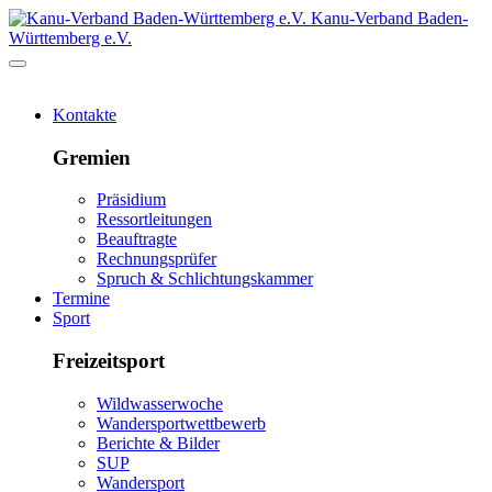
Kanu-Verband Baden-
Württemberg e.V.
Kontakte
Gremien
Präsidium
Ressortleitungen
Beauftragte
Rechnungsprüfer
Spruch & Schlichtungskammer
Termine
Sport
Freizeitsport
Wildwasserwoche
Wandersportwettbewerb
Berichte & Bilder
SUP
Wandersport