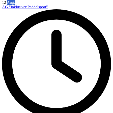
12
Aug.
AG "inklusiver Paddelsport"