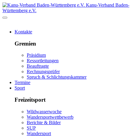
Kanu-Verband Baden-
Württemberg e.V.
Kontakte
Gremien
Präsidium
Ressortleitungen
Beauftragte
Rechnungsprüfer
Spruch & Schlichtungskammer
Termine
Sport
Freizeitsport
Wildwasserwoche
Wandersportwettbewerb
Berichte & Bilder
SUP
Wandersport