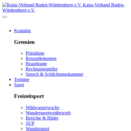
Kanu-Verband Baden-
Württemberg e.V.
Kontakte
Gremien
Präsidium
Ressortleitungen
Beauftragte
Rechnungsprüfer
Spruch & Schlichtungskammer
Termine
Sport
Freizeitsport
Wildwasserwoche
Wandersportwettbewerb
Berichte & Bilder
SUP
Wandersport