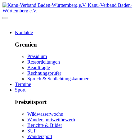
Kanu-Verband Baden-
Württemberg e.V.
Kontakte
Gremien
Präsidium
Ressortleitungen
Beauftragte
Rechnungsprüfer
Spruch & Schlichtungskammer
Termine
Sport
Freizeitsport
Wildwasserwoche
Wandersportwettbewerb
Berichte & Bilder
SUP
Wandersport