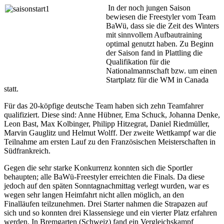
In der noch jungen Saison
bewiesen die Freestyler vom Team
BaWü, dass sie die Zeit des Winters
mit sinnvollem Aufbautraining
optimal genutzt haben. Zu Beginn
der Saison fand in Plattling die
Qualifikation für die
Nationalmannschaft bzw. um einen
Startplatz für die WM in Canada
statt.
Für das 20-köpfige deutsche Team haben sich zehn Teamfahrer
qualifiziert. Diese sind: Anne Hübner, Ema Schuck, Johanna Denke,
Leon Bast, Max Kolbinger, Philipp Hitzegrat, Daniel Riedmüller,
Marvin Gauglitz und Helmut Wolff. Der zweite Wettkampf war die
Teilnahme am ersten Lauf zu den Französischen Meisterschaften in
Südfrankreich.
Gegen die sehr starke Konkurrenz konnten sich die Sportler
behaupten; alle BaWü-Freestyler erreichten die Finals. Da diese
jedoch auf den späten Sonntagnachmittag verlegt wurden, war es
wegen sehr langen Heimfahrt nicht allen möglich, an den
Finalläufen teilzunehmen. Drei Starter nahmen die Strapazen auf
sich und so konnten drei Klassensiege und ein vierter Platz erfahren
werden. In Bremgarten (Schweiz) fand ein Vergleichskampf