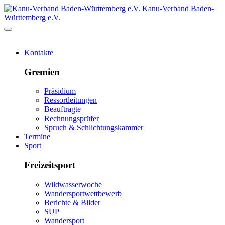
Kanu-Verband Baden-
Württemberg e.V.
Kontakte
Gremien
Präsidium
Ressortleitungen
Beauftragte
Rechnungsprüfer
Spruch & Schlichtungskammer
Termine
Sport
Freizeitsport
Wildwasserwoche
Wandersportwettbewerb
Berichte & Bilder
SUP
Wandersport