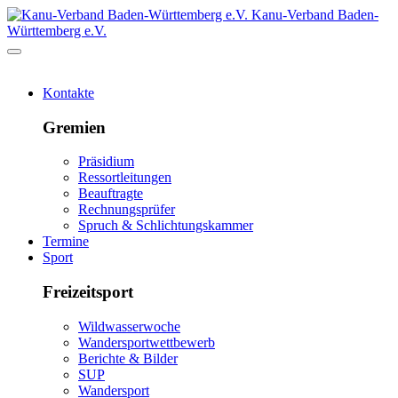
Kanu-Verband Baden-
Württemberg e.V.
Kontakte
Gremien
Präsidium
Ressortleitungen
Beauftragte
Rechnungsprüfer
Spruch & Schlichtungskammer
Termine
Sport
Freizeitsport
Wildwasserwoche
Wandersportwettbewerb
Berichte & Bilder
SUP
Wandersport