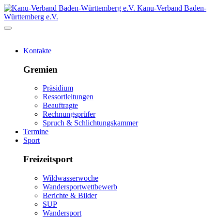
Kanu-Verband Baden-
Württemberg e.V.
Kontakte
Gremien
Präsidium
Ressortleitungen
Beauftragte
Rechnungsprüfer
Spruch & Schlichtungskammer
Termine
Sport
Freizeitsport
Wildwasserwoche
Wandersportwettbewerb
Berichte & Bilder
SUP
Wandersport