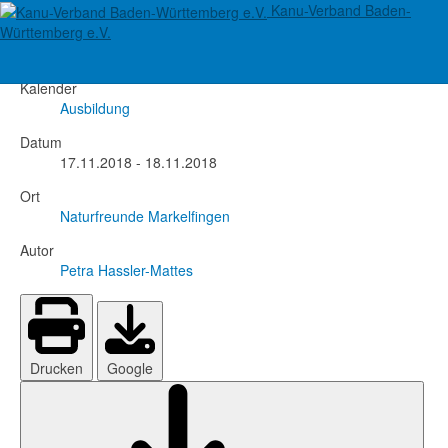
Kanu-Verband Baden-
Lehrgang Ökologie II
Württemberg e.V.
Kalender
Ausbildung
Datum
17.11.2018
-
18.11.2018
Ort
Naturfreunde Markelfingen
Autor
Petra Hassler-Mattes
Drucken
Google