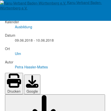
Kanu-Verband Baden-
Lehrgang Praxis 1
Württemberg e.V.
Kalender
Ausbildung
Datum
09.06.2018
-
10.06.2018
Ort
Ulm
Autor
Petra Hassler-Mattes
Drucken
Google