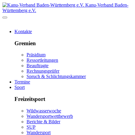
Kanu-Verband Baden-
Württemberg e.V.
Kontakte
Gremien
Präsidium
Ressortleitungen
Beauftragte
Rechnungsprüfer
Spruch & Schlichtungskammer
Termine
Sport
Freizeitsport
Wildwasserwoche
Wandersportwettbewerb
Berichte & Bilder
SUP
Wandersport