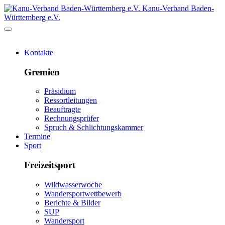
Kanu-Verband Baden-
Württemberg e.V.
Kontakte
Gremien
Präsidium
Ressortleitungen
Beauftragte
Rechnungsprüfer
Spruch & Schlichtungskammer
Termine
Sport
Freizeitsport
Wildwasserwoche
Wandersportwettbewerb
Berichte & Bilder
SUP
Wandersport