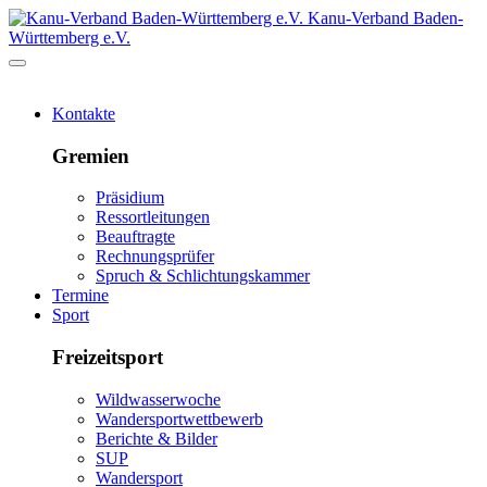
Kanu-Verband Baden-
Württemberg e.V.
Kontakte
Gremien
Präsidium
Ressortleitungen
Beauftragte
Rechnungsprüfer
Spruch & Schlichtungskammer
Termine
Sport
Freizeitsport
Wildwasserwoche
Wandersportwettbewerb
Berichte & Bilder
SUP
Wandersport