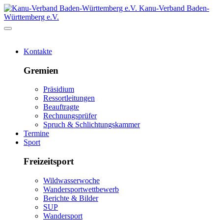
Kanu-Verband Baden-
Württemberg e.V.
Kontakte
Gremien
Präsidium
Ressortleitungen
Beauftragte
Rechnungsprüfer
Spruch & Schlichtungskammer
Termine
Sport
Freizeitsport
Wildwasserwoche
Wandersportwettbewerb
Berichte & Bilder
SUP
Wandersport