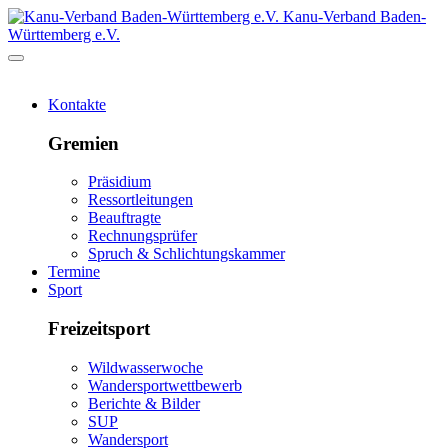
Kanu-Verband Baden-
Württemberg e.V.
Kontakte
Gremien
Präsidium
Ressortleitungen
Beauftragte
Rechnungsprüfer
Spruch & Schlichtungskammer
Termine
Sport
Freizeitsport
Wildwasserwoche
Wandersportwettbewerb
Berichte & Bilder
SUP
Wandersport