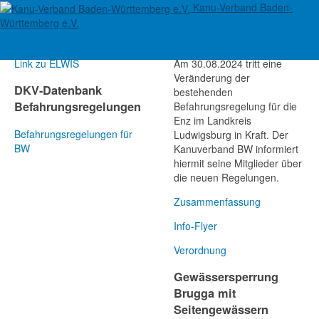
Kanu-Verband Baden-
Informationen
Befahrungsregelung
Württemberg e.V.
Bundesschifffahrtstraßen
auf der Enz geändert!
Link zu ELWIS
Am 30.08.2024 tritt eine
Veränderung der
DKV-Datenbank
bestehenden
Befahrungsregelungen
Befahrungsregelung für die
Enz im Landkreis
Befahrungsregelungen für
Ludwigsburg in Kraft. Der
BW
Kanuverband BW informiert
hiermit seine Mitglieder über
die neuen Regelungen.
Zusammenfassung
Info-Flyer
Verordnung
Gewässersperrung
Brugga mit
Seitengewässern