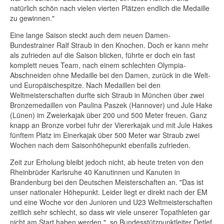
natürlich schön nach vielen vierten Plätzen endlich die Medaille
zu gewinnen."
Eine lange Saison steckt auch dem neuen Damen-
Bundestrainer Ralf Straub in den Knochen. Doch er kann mehr
als zufrieden auf die Saison blicken, führte er doch ein fast
komplett neues Team, nach einem schlechten Olympia-
Abschneiden ohne Medaille bei den Damen, zurück in die Welt-
und Europäischespitze. Nach Medaillen bei den
Weltmeisterschaften durfte sich Straub in München über zwei
Bronzemedaillen von Paulina Paszek (Hannover) und Jule Hake
(Lünen) im Zweierkajak über 200 und 500 Meter freuen. Ganz
knapp an Bronze vorbei fuhr der Viererkajak und mit Jule Hakes
fünftem Platz im Einerkajak über 500 Meter war Straub zwei
Wochen nach dem Saisonhöhepunkt ebenfalls zufrieden.
Zeit zur Erholung bleibt jedoch nicht, ab heute treten von den
Rheinbrüder Karlsruhe 40 Kanutinnen und Kanuten in
Brandenburg bei den Deutschen Meisterschaften an. "Das ist
unser nationaler Höhepunkt. Leider liegt er direkt nach der EM
und eine Woche vor den Junioren und U23 Weltmeisterschaften
zeitlich sehr schlecht, so dass wir viele unserer Topathleten gar
nicht am Start haben werden.", so Bundesstützpunktleiter Detlef