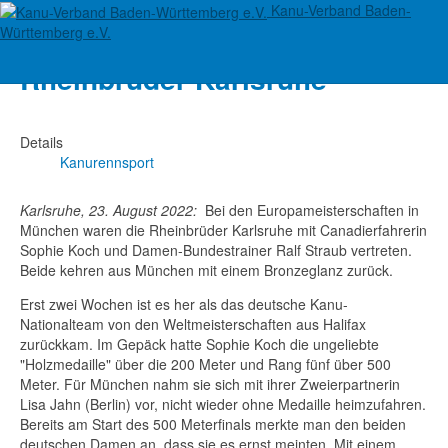
Kanu-Verband Baden-
Bronzener EM-Glanz für
Württemberg e.V.
Rheinbrüder Karlsruhe
Details
Kanurennsport
Karlsruhe, 23. August 2022:
Bei den Europameisterschaften in
München waren die Rheinbrüder Karlsruhe mit Canadierfahrerin
Sophie Koch und Damen-Bundestrainer Ralf Straub vertreten.
Beide kehren aus München mit einem Bronzeglanz zurück.
Erst zwei Wochen ist es her als das deutsche Kanu-
Nationalteam von den Weltmeisterschaften aus Halifax
zurückkam. Im Gepäck hatte Sophie Koch die ungeliebte
"Holzmedaille" über die 200 Meter und Rang fünf über 500
Meter. Für München nahm sie sich mit ihrer Zweierpartnerin
Lisa Jahn (Berlin) vor, nicht wieder ohne Medaille heimzufahren.
Bereits am Start des 500 Meterfinals merkte man den beiden
deutschen Damen an, dass sie es ernst meinten. Mit einem