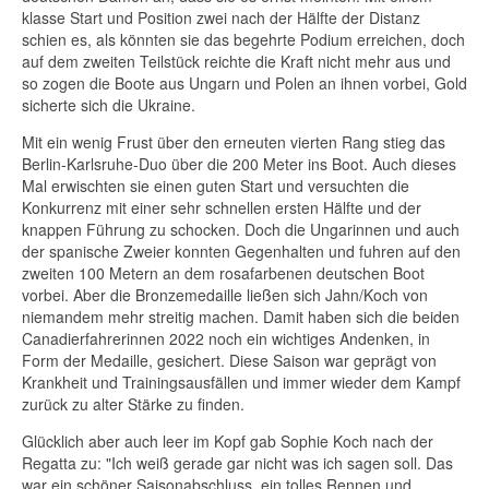
klasse Start und Position zwei nach der Hälfte der Distanz
schien es, als könnten sie das begehrte Podium erreichen, doch
auf dem zweiten Teilstück reichte die Kraft nicht mehr aus und
so zogen die Boote aus Ungarn und Polen an ihnen vorbei, Gold
sicherte sich die Ukraine.
Mit ein wenig Frust über den erneuten vierten Rang stieg das
Berlin-Karlsruhe-Duo über die 200 Meter ins Boot. Auch dieses
Mal erwischten sie einen guten Start und versuchten die
Konkurrenz mit einer sehr schnellen ersten Hälfte und der
knappen Führung zu schocken. Doch die Ungarinnen und auch
der spanische Zweier konnten Gegenhalten und fuhren auf den
zweiten 100 Metern an dem rosafarbenen deutschen Boot
vorbei. Aber die Bronzemedaille ließen sich Jahn/Koch von
niemandem mehr streitig machen. Damit haben sich die beiden
Canadierfahrerinnen 2022 noch ein wichtiges Andenken, in
Form der Medaille, gesichert. Diese Saison war geprägt von
Krankheit und Trainingsausfällen und immer wieder dem Kampf
zurück zu alter Stärke zu finden.
Glücklich aber auch leer im Kopf gab Sophie Koch nach der
Regatta zu: "Ich weiß gerade gar nicht was ich sagen soll. Das
war ein schöner Saisonabschluss, ein tolles Rennen und