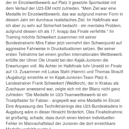
der im Einzelwettbewerb auf Platz 3 gesetzte Sportsoldat mit
dem Verlauf der U23-EM nicht zufrieden. "Mein Ziel war eine
Medaille im Einzelwettbewerb, das war aufgrund meiner Form in
diesem Jahr ein durchaus realistisches Ziel. Im Halbfinale war
ich aber zu sehr auf Sicherheit bedacht - ein mentales Problem,
aufgrund dessen ich als 17. knapp das Finale verfehlte." Im
Training möchte Schweikert zusammen mit seiner
Bundestrainerin Mira Faber jetzt vermehrt den Schwerpunkt auf
aggressive Fahrweise in Drucksituationen setzen. Bei seiner
ersten Teilnahme bei einem großen internationalen Wettbewerb
erfüllte der Ulmer Ole Unseld bei den Kajak-Junioren die
Erwartungen voll. Als Achter im Halbfinale fuhr Unseld im Finale
auf 13. Zusammen mit Lukas Stahl (Hamm) und Thomas Strauß
(Augsburg) erreichte er im Kajak-Junioren-Team Platz 6.
Landestrainer Frank Schweikert (Waldkirch), der in Krakau als
Zuschauer anwesend war, zeigte sich mit der Bilanz nicht ganz
zufrieden: "Die Medaille im U23-Teamwettbewerb ist ein
Trostpflaster für Fabian - angepeilt war eine Medaille im Einzel.
Eine Anpassung des Techniktrainings des U23-Bundeskaders in
Augsburg wäre in dieser Hinsicht förderlich. Oles Finalteilnahme
ist großartig, schade, dass durch einen kleinen individuellen
Fehler im Mannschaftslauf der Junioren die dort erreichbare
Medaille verfehlt wurde."