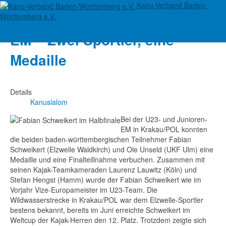
Kanu-Verband Baden-
Kanuslalom U23- & Junioren-
Württemberg e.V.
EM – Zwei Sportler, eine
Medaille
Details
Kanuslalom
Bei der U23- und Junioren-
EM in Krakau/POL konnten
die beiden baden-württembergischen Teilnehmer Fabian
Schweikert (Elzwelle Waldkirch) und Ole Unseld (UKF Ulm) eine
Medaille und eine Finalteillnahme verbuchen. Zusammen mit
seinen Kajak-Teamkameraden Laurenz Lauwitz (Köln) und
Stefan Hengst (Hamm) wurde der Fabian Schweikert wie im
Vorjahr Vize-Europameister im U23-Team. Die
Wildwasserstrecke in Krakau/POL war dem Elzwelle-Sportler
bestens bekannt, bereits im Juni erreichte Schweikert im
Weltcup der Kajak-Herren den 12. Platz. Trotzdem zeigte sich