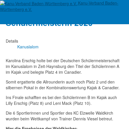
Kanu-Verband Baden-
Karolina Erschig ist Deutsche
Württemberg e.V.
Schülermeisterin 2020
Details
Kanuslalom
Karolina Erschig holte bei der Deutschen Schülermeisterschaft
im Kanuslalom in Zeit-Haynsburg den Titel der Schülerinnen A
im Kajak und belegte Platz 4 im Canadier.
Somit ergatterte die Allrounderin auch noch Platz 2 und den
silbernen Pokal in der Kombinationswertung Kajak & Canadier.
Ins Finale schafften es bei den Schülerinnen B im Kajak auch
Lilly Erschig (Platz 8) und Leni Mack (Platz 10).
Die 6 Sportlerinnen und Sportler des KC Elzwelle Waldkirch
wurden beim Wettkampf von Trainer Dennis Viesel betreut.
Hier die Ergebnisse der Waldkircher: