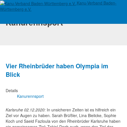
Kanu-Verband Baden-
Württemberg e.V.
Kanurennsport
Vier Rheinbrüder haben Olympia im
Blick
Details
Kanurennsport
Karlsruhe 02.12.2020:
In unsicheren Zeiten ist es hilfreich ein
Ziel vor Augen zu haben. Sarah Brüßler, Lina Bielicke, Sophie
Koch und Saeid Fazloula von den Rheinbrüder Karlsruhe haben
ein gemeinsames Ziel: Tokio! Doch auch, wenn das Ziel das