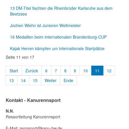
13 DM-Titel fischten die Rheinbrüder Karlsruhe aus dem
Beetzsee
Jochen Wiehn ist Junioren Weltmeister
16 Medaillen beim internationalen Brandenburg-CUP
Kajak Herren kämpfen um internationale Startplätze
Seite 11 von 17
Start
Zurück
6
7
8
9
10
11
12
13
14
15
Weiter
Ende
Kontakt - Kanurennsport
N.N.
Ressortleitung Kanurennsport
E-Mail:
rennsport@kanu-bw.de